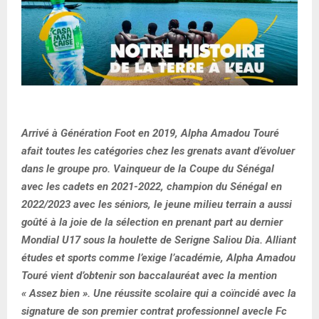
Arrivé
à Génération Foot en
2019, Alpha Amadou Touré
a
fait toutes les catégories chez les grenats avant d
’évoluer
dans le groupe pro
.
Vainqueur de la Coupe du Sénégal
avec les cadets
en 2021-2022, champion du Sénégal en
2022/2023
avec les séniors, le j
eune milieu terrain
a aussi
goûté à la joie de la sélection en prenant part au dernier
Mondial
U17 sous la houlette de Serigne Saliou Dia.
Alliant
études et sports
comme l’exige l’académie
,
Alpha Amadou
Touré vient d’obtenir
s
on
baccalauréat avec
la
mention
« Assez bien »
. Une réussite scolaire qui a
coïnci
dé
avec
la
signature
de son premier contrat
professionnel avec
le
Fc