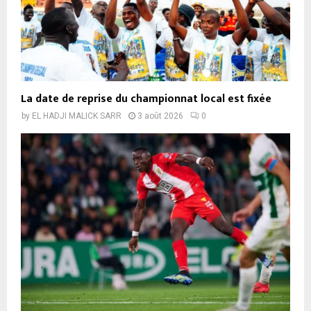
La date de reprise du championnat local est fixée
by
EL HADJI MALICK SARR
3 août 2026
0