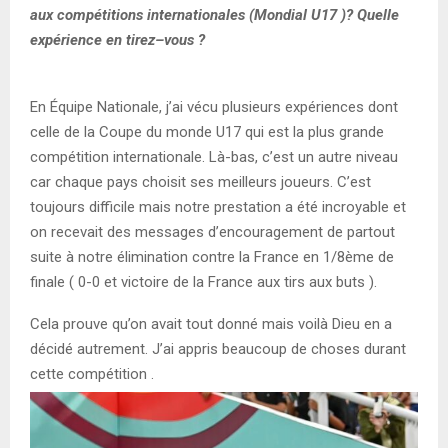
aux compétitions internationales (Mondial U17 )?
Quelle
expérience en tirez
–
vous ?
En
É
quipe
N
ationale, j’ai vécu pl
usieurs
expériences
dont
celle de
la Coupe du monde
U17
qui est la plus grande
compétition internationale.
Là-bas, c’
est un autre niveau
car chaque pays choisit ses meilleurs joueurs
.
C’est
toujours difficile mais notre prestation a été incroyable et
on recevait des messages d’encouragement
de
partout
suite à
notre élimination contre la France en
1/8
ème
de
finale
(
0-0 et victoire de la France aux tirs aux buts )
.
Cela
prouve qu’on avait tout donné
mais
voilà Dieu
en a
décidé autrement
.
J’ai appris beaucoup de choses d
urant
cette compétition .