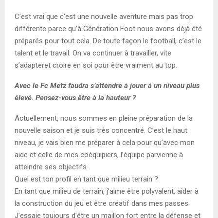
C’est vrai que c’est une nouvelle aventure mais pas trop
différente parce qu’à Génération Foot
nous avons déjà été
préparés pour tout cela.
De toute façon
le
football, c’est le
talent et le travail
. On
va continuer à travailler, vite
s’adapter
et croire
en soi pour
être
vraiment
au top.
A
vec le
Fc
Metz
faudra s’attendre à jouer à un niveau plus
élevé. P
ensez-vous être à la hauteur
?
Actuellement,
nous sommes
en pleine préparation de
la
nouvelle saison et je suis
très
concentré. C’est le haut
niveau, je vais bien me préparer à cela pour qu’avec mon
aide et
celle
de mes coéquipiers
,
l’équipe parvien
ne
à
atteindre ses objectifs .
Quel est ton profil en tant que milieu terrain ?
En tant que milieu de terrain, j’aime être polyvalent, aider à
la construction du jeu et être
créatif dans mes passes.
J’essaie toujours d’être un maillon fort entre la défense et