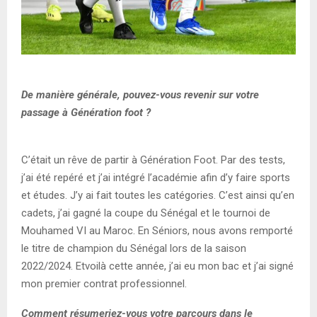
De manière générale, pouvez-vous revenir sur votre
passage à Génération foot ?
C’était un rêve de partir
à Génération Foot. Par
des tests
,
j’ai été repéré et j’ai intégré l’académie
afin d’y
faire
sports
et études
.
J’y ai fait
toutes les catégories
. C’est ainsi qu’en
cadet
s,
j’ai gagné la coupe du Sénégal et le tournoi de
Mouhamed
VI
au
M
aroc
. En Séniors, nous avons remporté
le titre de
champion du Sénégal
lors de la
saison
2022/2024
. Et
voilà cette année
,
j’ai eu mon bac et j’ai signé
mon premier contrat professionnel.
Comment résumeriez
-v
ous votre parcours dans le