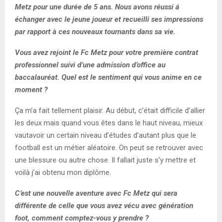
Metz
pour une durée de 5 ans. Nous avons réussi á
échanger avec le jeune joueur et recueilli ses impressions
par rapport à ces nouveaux tournants
dans sa vie.
Vous avez rejoint le
Fc
Metz pour votre première contrat
professionnel suivi d’une admission d’office au
baccalauréat
. Quel est le sentiment qui vous anime en ce
moment ?
Ça m’a fait tellement plaisir
. Au début, c’
était difficile d’allier
les deu
x mais quand vous êtes dans
le haut niveau
,
mieux
vaut
avoir un certain niveau d’étude
s
d’autant plus que le
football est
un métier aléatoire
. On
p
eut
se retrouver avec
une blessure ou autre chose
.
Il fallait juste s’y mettre
et
voilà j’ai obtenu mon diplôme.
C’est une
nouvelle aventure avec
Fc
Metz qui sera
différente de celle que vous avez vécu avec génération
foot, comment comptez-vous y prendre ?