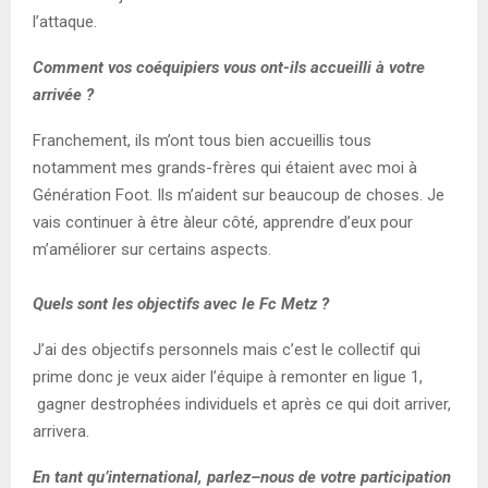
l’attaque.
Comment vos coéquipiers vous ont-ils accueilli à votre
arrivée ?
Franchement
,
ils m’ont
tous bien
accueilli
s
tous
notamment
mes grand
s-
frères qui étaient avec moi à
Génération Foot
.
Ils m’aident
sur
beaucoup d
e choses. Je
vais continuer à être
à
leur côté,
apprendre d’eux
pour
m’améliorer su
r certains aspects
.
Quels sont les objectifs avec
le
Fc
Metz ?
J’ai des
objectifs personnels mais c’est le collectif qui
prime donc je veux aider l’équipe à remonter en ligue 1
,
gagner d
es
trophées individuels
et
après ce qui doit arriver
,
arrivera
.
En tant qu’international, pa
rlez
–
nous de votre participation