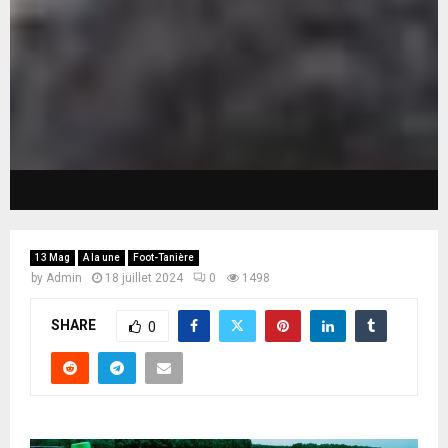
13 Mag
A la une
Foot-Tanière
by
Admin
18 juillet 2024
0
1498
SHARE
0