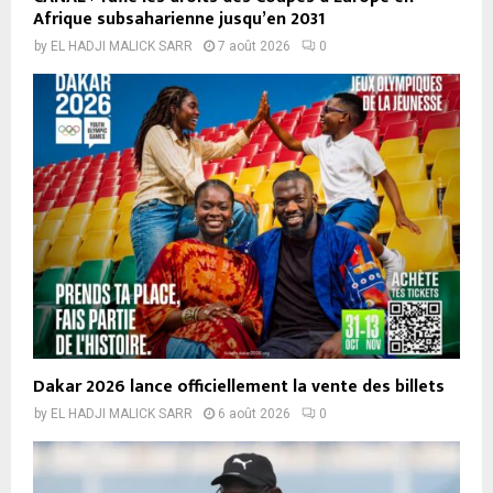
Afrique subsaharienne jusqu’en 2031
by
EL HADJI MALICK SARR
7 août 2026
0
Dakar 2026 lance officiellement la vente des billets
by
EL HADJI MALICK SARR
6 août 2026
0