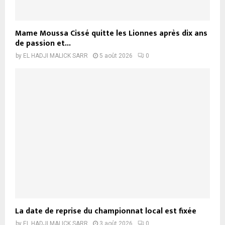
Mame Moussa Cissé quitte les Lionnes après dix ans
de passion et...
by
EL HADJI MALICK SARR
5 août 2026
0
La date de reprise du championnat local est fixée
by
EL HADJI MALICK SARR
3 août 2026
0