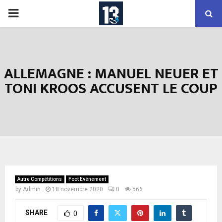
PRIMARY
MENU
ALLEMAGNE : MANUEL NEUER ET
TONI KROOS ACCUSENT LE COUP
Autre Compétitions
Foot Evénement
by
Admin
18 novembre 2020
0
566
SHARE
0