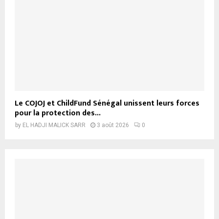
Le COJOJ et ChildFund Sénégal unissent leurs forces
pour la protection des...
by
EL HADJI MALICK SARR
3 août 2026
0