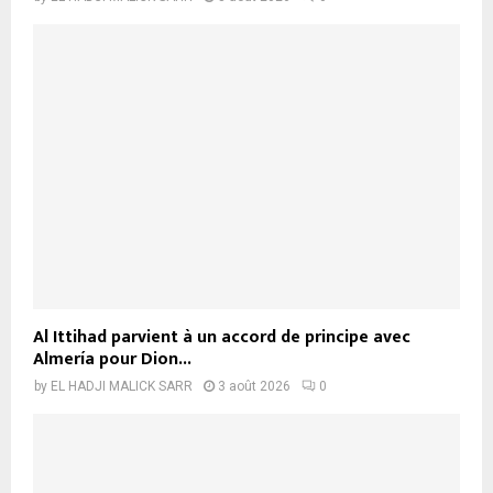
Al Ittihad parvient à un accord de principe avec
Almería pour Dion...
by
EL HADJI MALICK SARR
3 août 2026
0