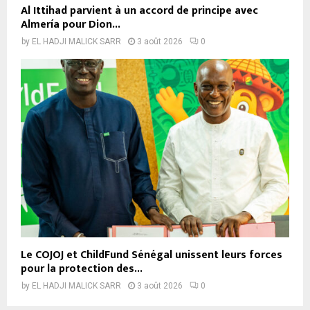
Al Ittihad parvient à un accord de principe avec
Almería pour Dion...
by
EL HADJI MALICK SARR
3 août 2026
0
Le COJOJ et ChildFund Sénégal unissent leurs forces
pour la protection des...
by
EL HADJI MALICK SARR
3 août 2026
0