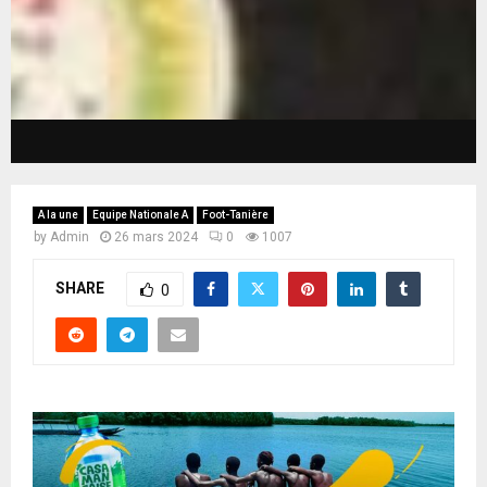
A la une
Equipe Nationale A
Foot-Tanière
by
Admin
26 mars 2024
0
1007
SHARE
0