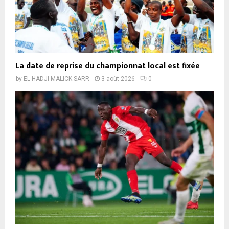
La date de reprise du championnat local est fixée
by
EL HADJI MALICK SARR
3 août 2026
0