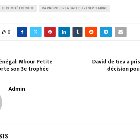
LE COMITÉ EXÉCUTIF
VA PROPOSER LA DATE DU 21 SEPTEMBRE
0
énégal: Mbour Petite
David de Gea a pri
rte son 3e trophée
décision pou
Admin
STS