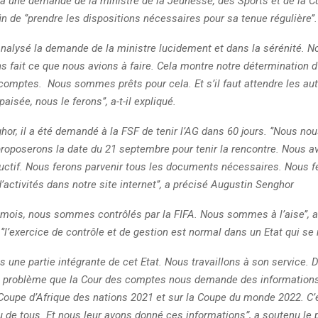
 à une demande de la ministre de la Jeunesse, des Sports et de la C
n de ‘’prendre les dispositions nécessaires pour sa tenue régulière’’.
analysé la demande de la ministre lucidement et dans la sérénité. 
 fait ce que nous avions à faire. Cela montre notre détermination d’
comptes. Nous sommes prêts pour cela. Et s’il faut attendre les aut
aisée, nous le ferons’’, a-t-il expliqué.
or, il a été demandé à la FSF de tenir l’AG dans 60 jours. ‘’Nous no
roposerons la date du 21 septembre pour tenir la rencontre. Nous av
ructif. Nous ferons parvenir tous les documents nécessaires. Nous f
’activités dans notre site internet’’, a précisé Augustin Senghor
mois, nous sommes contrôlés par la FIFA. Nous sommes à l’aise’’, a-t-
‘’l’exercice de contrôle et de gestion est normal dans un Etat qui se 
 une partie intégrante de cet Etat. Nous travaillons à son service.
 problème que la Cour des comptes nous demande des informations
 Coupe d’Afrique des nations 2021 et sur la Coupe du monde 2022. C’
 de tous. Et nous leur avons donné ces informations”, a soutenu le 