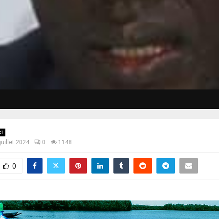
ci
juillet 2024
0
1148
0