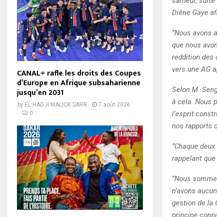
samedi, suite
Diène Gaye afi
‘’Nous avons 
que nous avons
reddition des 
vers une AG ap
CANAL+ rafle les droits des Coupes
d’Europe en Afrique subsaharienne
Selon M. Sengh
jusqu’en 2031
à cela. Nous p
by
EL HADJI MALICK SARR
7 août 2026
l’esprit const
0
nos rapports d
‘’Chaque deux 
rappelant que 
‘’Nous sommes
n’avons aucun
gestion de la
principe connu