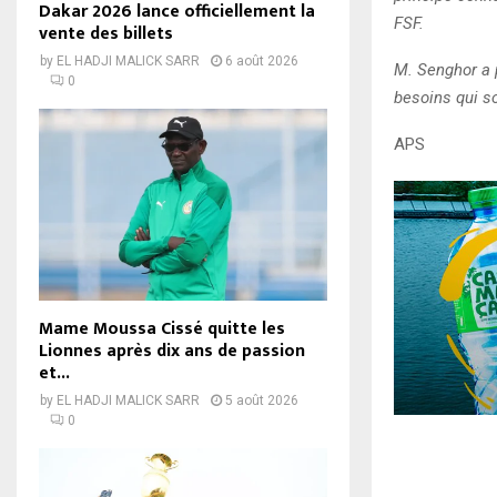
Dakar 2026 lance officiellement la
FSF.
vente des billets
by
EL HADJI MALICK SARR
6 août 2026
M. Senghor a p
0
besoins qui s
APS
Mame Moussa Cissé quitte les
Lionnes après dix ans de passion
et...
by
EL HADJI MALICK SARR
5 août 2026
0