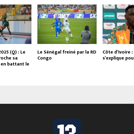
025 (Q) : Le
Le Sénégal freiné par la RD
Côte d’Ivoire :
roche sa
Congo
s’explique pou
 en battant le