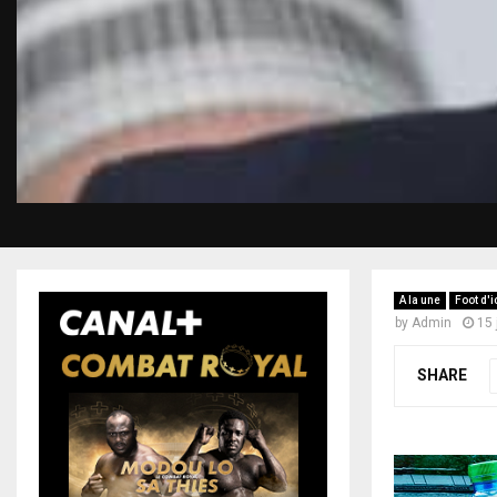
A la une
Foot d'i
by
Admin
15 
SHARE