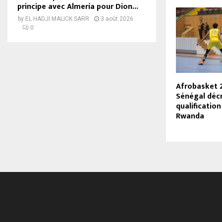
principe avec Almería pour Dion...
by
EL HADJI MALICK SARR
3 août 2026
0
Afrobasket 2
Sénégal déc
qualification
Rwanda