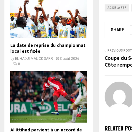
AG DE LA FSF
SHARE
La date de reprise du championnat
local est fixée
PREVIOUS POST
Coupe du S
by
EL HADJI MALICK SARR
3 août 2026
Côte rempo
0
RELATED PO
Al Ittihad parvient à un accord de