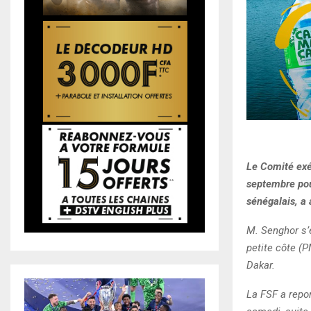
Le Comité exéc
septembre pour
sénégalais, a
M. Senghor s’e
petite côte (
Dakar.
La FSF a repor