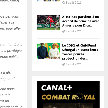
ulture, Khady
3 août 2026
Al Ittihad parvient à un
Nous pensons
accord de principe avec
aller à la
Almería pour Dion...
res pour aller
3 août 2026
us en tiendrons
Le COJOJ et ChildFund
Sénégal unissent leurs
ons privilégié
forces pour la
erons publier
protection des...
3 août 2026
il dit,
respecte’’.
 Donc nous
 sur la
est un
président de la