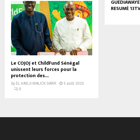
GUEDIAWAYE F
RESUMÉ 13T
Le COJOJ et ChildFund Sénégal
unissent leurs forces pour la
protection des...
by
EL HADJI MALICK SARR
3 août 2026
0