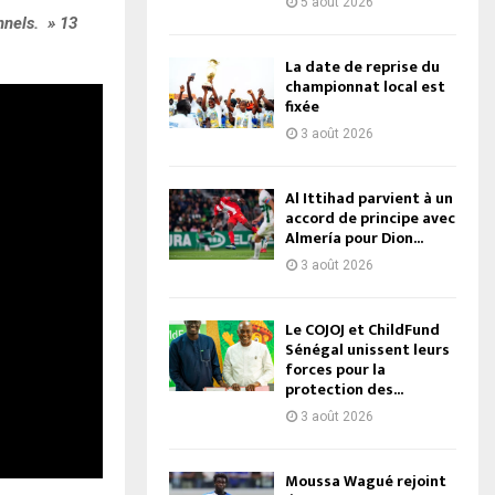
5 août 2026
nnels. » 13
La date de reprise du
championnat local est
fixée
3 août 2026
Al Ittihad parvient à un
accord de principe avec
Almería pour Dion...
3 août 2026
Le COJOJ et ChildFund
Sénégal unissent leurs
forces pour la
protection des...
3 août 2026
Moussa Wagué rejoint