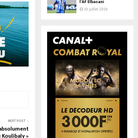
l’AF Elbasani
30 juillet 2026
NEXT POST
 absolument
 Koulibaly »