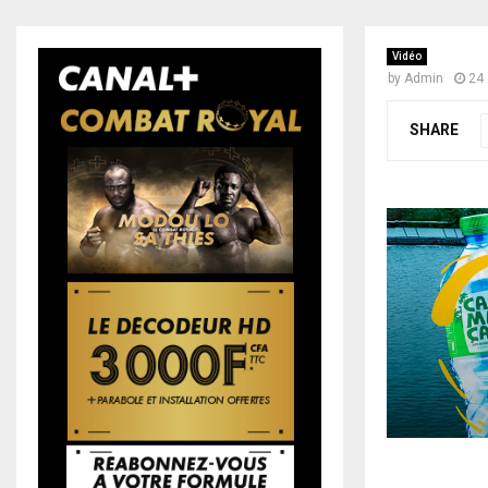
Vidéo
by
Admin
24 
SHARE