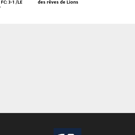
C: 3-1 /LE
des rêves de Lions
V