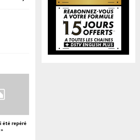
i été repéré
 »