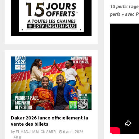
13 perfs: l’ag
perfs » avec P
Dakar 2026 lance officiellement la
vente des billets
by
EL HADJI MALICK SARR
6 août 2026
0