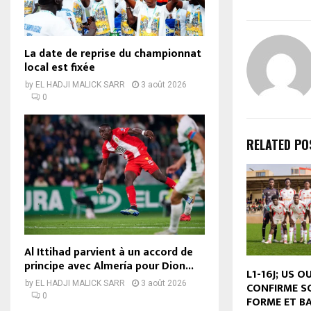
La date de reprise du championnat
local est fixée
by
EL HADJI MALICK SARR
3 août 2026
0
RELATED PO
Al Ittihad parvient à un accord de
principe avec Almería pour Dion...
L1-16J; US 
by
EL HADJI MALICK SARR
3 août 2026
CONFIRME S
0
FORME ET B