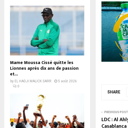
Mame Moussa Cissé quitte les
Lionnes après dix ans de passion
et...
by
EL HADJI MALICK SARR
5 août 2026
0
SHARE
PREVIOUS POST
LDC : Al Ah
Casablanca e