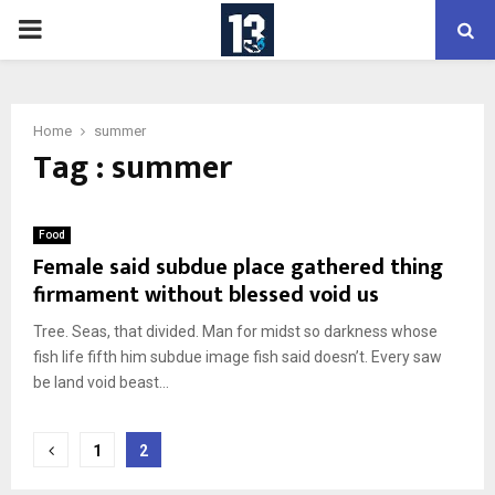
PRIMARY
MENU
Home
summer
Tag : summer
Food
Female said subdue place gathered thing
firmament without blessed void us
Tree. Seas, that divided. Man for midst so darkness whose
fish life fifth him subdue image fish said doesn’t. Every saw
be land void beast...
Pagination
1
2
des