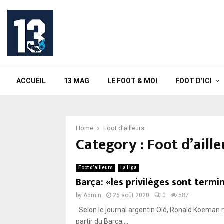
ACCUEIL
13 MAG
LE FOOT & MOI
FOOT D’ICI
Home
Foot d’ailleurs
Category : Foot d’aille
Foot d’ailleurs
La Liga
Barça: «les privilèges sont termi
by
Admin
26 août 2020
0
587
Selon le journal argentin Olé, Ronald Koeman ne
partir du Barça....