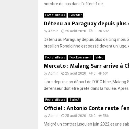
nombre de cas dans l’effectif de...
Foot d’ailleurs
Foot Star
Détenu au Paraguay depuis plus d
by
Admin
25 août 2020
0
592
Détenu au Paraguay depuis plus de cinq mois po
brésilien Ronaldinho est passé devant un juge, c
Foot d’ailleurs
Foot Evénement
Vidéo
Mercato : Malang Sarr arrive à 
by
Admin
25 août 2020
0
601
Libre depuis son départ de l’OGC Nice, Malang S
défenseur doit être prêté dans la foulée. Après.
Foot d’ailleurs
Serie A
Officiel : Antonio Conte reste l’e
by
Admin
25 août 2020
0
586
Malgré un contrat jusqu’en juin 2022 et une sa