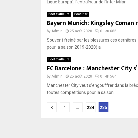
Ligue Europa), l’entraîneur de l’Inter Milan...
Foot d’ailleurs
Foot Star
Bayern Munich: Kingsley Coman r
by
Admin
25 août 2020
0
685
Souvent freiné par les blessures ces dernières 
pour la saison 2019-2020) a...
Foot d’ailleurs
FC Barcelone : Manchester City s’
by
Admin
25 août 2020
0
564
Manchester City veut s’engouffrer dans la brèch
toutes compétitions pour la saison...
Pagination
1
…
234
235
des
publications