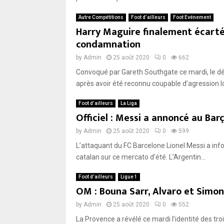
Autre Compétitions
Foot d’ailleurs
Foot Evénement
Harry Maguire finalement écarté 
condamnation
by
Admin
25 août 2020
0
662
Convoqué par Gareth Southgate ce mardi, le déf
après avoir été reconnu coupable d’agression lo
Foot d’ailleurs
La Liga
Officiel : Messi a annoncé au Barç
by
Admin
25 août 2020
0
599
L’attaquant du FC Barcelone Lionel Messi a info
catalan sur ce mercato d’été. L’Argentin...
Foot d’ailleurs
Ligue 1
OM : Bouna Sarr, Alvaro et Simo
by
Admin
25 août 2020
0
552
La Provence a révélé ce mardi l’identité des troi